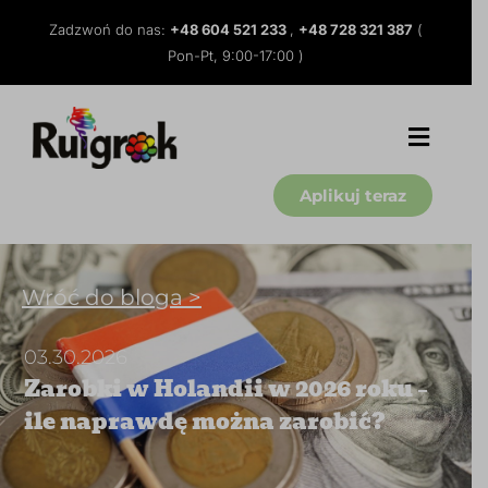
Zadzwoń do nas:
+48 604 521 233
,
+48 728 321 387
(
Pon-Pt, 9:00-17:00 )
Aplikuj teraz
Wróć do bloga >
03.30.2026
Zarobki w Holandii w 2026 roku –
ile naprawdę można zarobić?