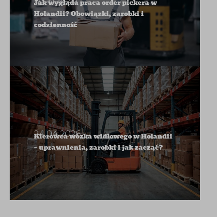
17.06.2026
Jak wygląda praca order pickera w
Holandii? Obowiązki, zarobki i
codzienność
24.04.2026
Kierowca wózka widłowego w Holandii
– uprawnienia, zarobki i jak zacząć?