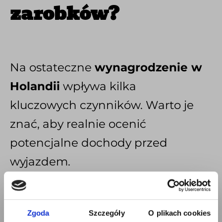
zarobków?
Na ostateczne
wynagrodzenie w
Holandii
wpływa kilka
kluczowych czynników. Warto je
znać, aby realnie ocenić
potencjalne dochody przed
wyjazdem.
Najważniejsze czynniki:
liczba przepracowanych
Zgoda
Szczegóły
O plikach cookies