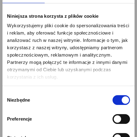
godzin
Niniejsza strona korzysta z plików cookie
dodatki za nadgodziny i
Wykorzystujemy pliki cookie do spersonalizowania treści
i reklam, aby oferować funkcje społecznościowe i
zmiany nocne
analizować ruch w naszej witrynie. Informacje o tym, jak
korzystasz z naszej witryny, udostępniamy partnerom
doświadczenie zawodowe
×
społecznościowym, reklamowym i analitycznym.
Partnerzy mogą połączyć te informacje z innymi danymi
znajomość języka obcego
otrzymanymi od Ciebie lub uzyskanymi podczas
korzystania z ich usług.
branża i stanowisko
Wybór
Niezbędne
zgody
Osoby pracujące w systemie
zmianowym lub wykonujące
Preferencje
dodatkowe godziny mogą