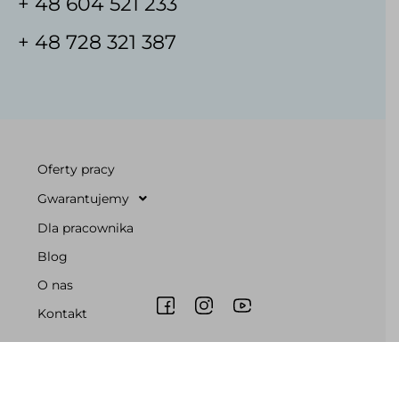
+ 48 604 521 233
+ 48 728 321 387
Oferty pracy
Gwarantujemy
Dla pracownika
Blog
O nas
Kontakt
Godziny pracy