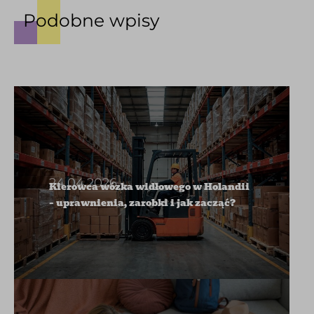
Podobne wpisy
24.04.2026
Kierowca wózka widłowego w Holandii
– uprawnienia, zarobki i jak zacząć?