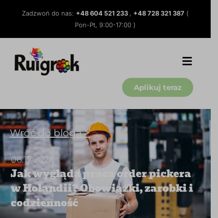
Zadzwoń do nas:
+48 604 521 233
,
+48 728 321 387
(
Pon-Pt, 9:00-17:00 )
Aplikuj teraz
Wróć do bloga >
06.17.2026
Jak wygląda praca order pickera
w Holandii? Obowiązki, zarobki i
codzienność