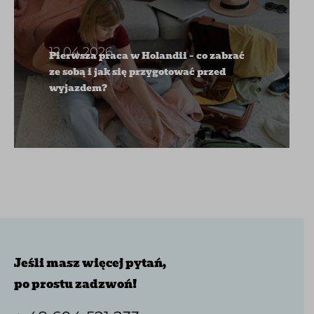
12.04.2026
Pierwsza praca w Holandii – co zabrać
ze sobą i jak się przygotować przed
wyjazdem?
Jeśli masz więcej pytań,
po prostu zadzwoń!