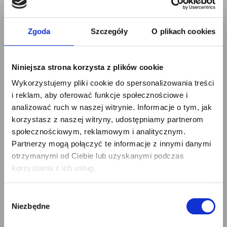
popołudniu lub nocą. W
zależności od firmy zmiana może
Zgoda
Szczegóły
O plikach cookies
trwać od 8 do nawet 12 godzin.
Niniejsza strona korzysta z plików cookie
Typowy dzień wygląda zazwyczaj
Wykorzystujemy pliki cookie do spersonalizowania treści
podobnie:
i reklam, aby oferować funkcje społecznościowe i
analizować ruch w naszej witrynie. Informacje o tym, jak
rozpoczęcie zmiany i krótkie
korzystasz z naszej witryny, udostępniamy partnerom
×
społecznościowym, reklamowym i analitycznym.
omówienie obowiązków,
Partnerzy mogą połączyć te informacje z innymi danymi
otrzymanymi od Ciebie lub uzyskanymi podczas
pobranie skanera lub sprzętu
korzystania z ich usług.
magazynowego,
Wybór
Niezbędne
zgody
kompletowanie zamówień,