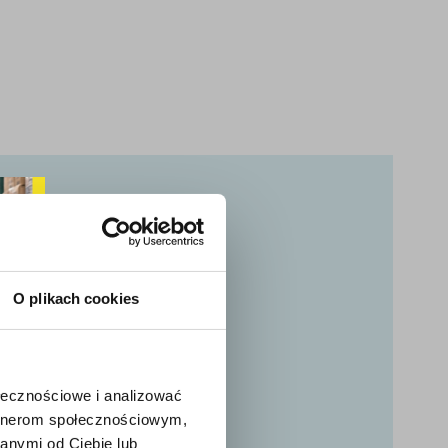
ochodowy –
O plikach cookies
 Zapewniamy
ołecznościowe i analizować
artnerom społecznościowym,
anymi od Ciebie lub