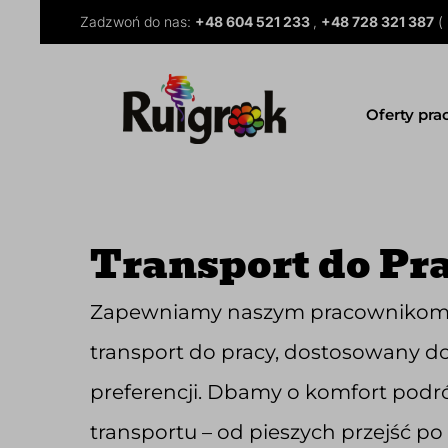
Zadzwoń do nas:
+48 604 521 233
,
+48 728 321 387
( 
Oferty pra
Transport do Pr
Zapewniamy naszym pracownikom 
transport do pracy, dostosowany do
preferencji. Dbamy o komfort podró
transportu – od pieszych przejść po