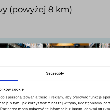
y (powyżej 8 km)
×
 8 km
od miejsca pracy oferujemy transport sam
Szczegóły
 jak i elektrycznymi oraz spalinowymi busami.
 plików cookie
h kosztów.
do spersonalizowania treści i reklam, aby oferować funkcje sp
ormacje o tym, jak korzystasz z naszej witryny, udostępniamy p
kowicie bezpłatny.
Partnerzy mogą połączyć te informacje z innymi danymi otrzym