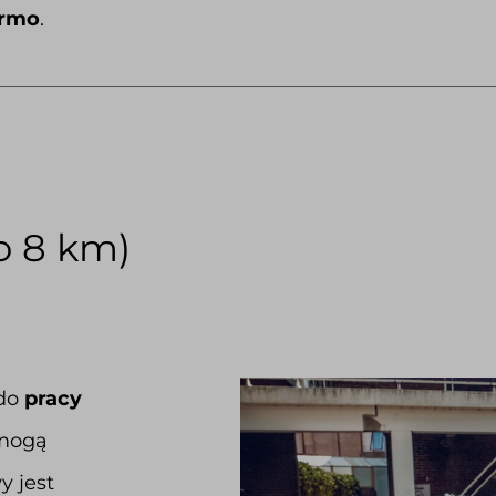
armo
.
o 8 km)
 do
pracy
 mogą
y jest