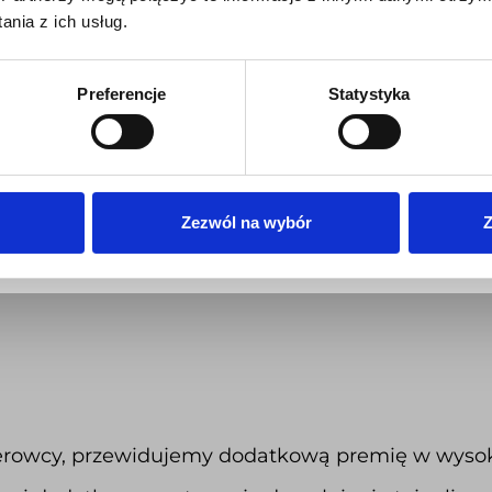
nia z ich usług.
Preferencje
Statystyka
Zezwól na wybór
Z
ierowcy, przewidujemy dodatkową premię w wysoko