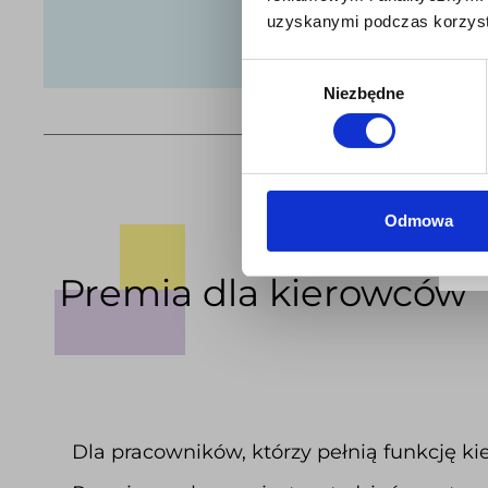
uzyskanymi podczas korzysta
Wybór
Niezbędne
zgody
Odmowa
Premia dla kierowców
Dla pracowników, którzy pełnią funkcję k