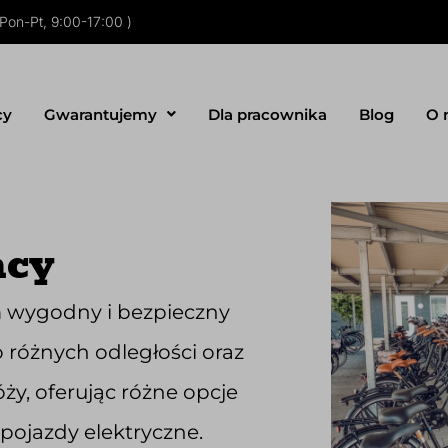
Pon-Pt, 9:00-17:00 )
cy
Gwarantujemy
Dla pracownika
Blog
O 
acy
wygodny i bezpieczny
 różnych odległości oraz
ży, oferując różne opcje
 pojazdy elektryczne.