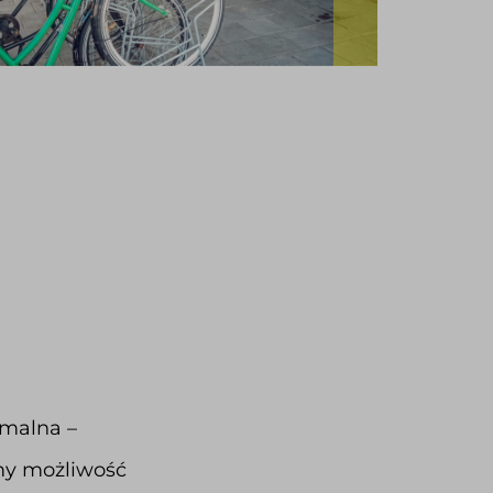
imalna –
emy możliwość