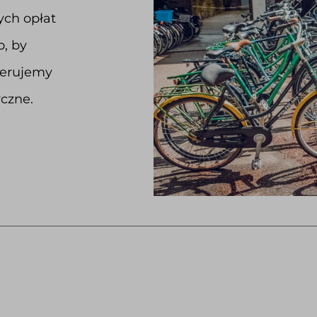
ych opłat
o, by
ferujemy
yczne.