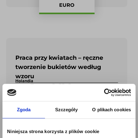
EURO
Praca przy kwiatach – ręczne
tworzenie bukietów według
wzoru
Holandia
od zaraz
dla Par
Zgoda
Szczegóły
O plikach cookies
17,84
Niniejsza strona korzysta z plików cookie
EURO