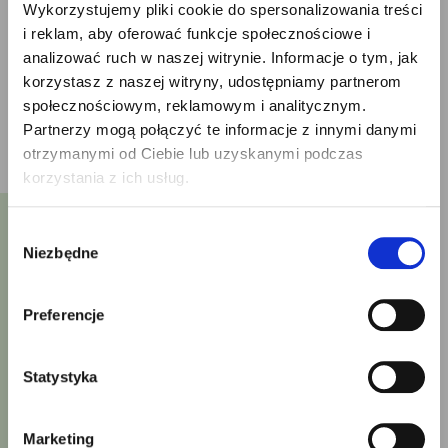
Wykorzystujemy pliki cookie do spersonalizowania treści
i reklam, aby oferować funkcje społecznościowe i
analizować ruch w naszej witrynie. Informacje o tym, jak
korzystasz z naszej witryny, udostępniamy partnerom
×
społecznościowym, reklamowym i analitycznym.
Partnerzy mogą połączyć te informacje z innymi danymi
otrzymanymi od Ciebie lub uzyskanymi podczas
korzystania z ich usług.
Wybór
Bądźmy w kontakcie!
Niezbędne
zgody
Wypełnij formularz, a przygotujemy
Preferencje
dla Ciebie ofertę!
Statystyka
Imię i nazwisko
Marketing